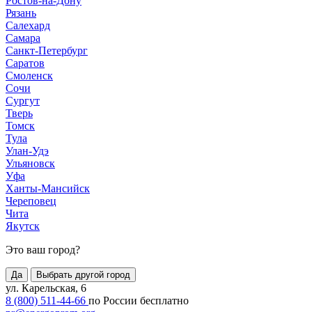
Ростов-на-Дону
Рязань
Салехард
Самара
Санкт-Петербург
Саратов
Смоленск
Сочи
Сургут
Тверь
Томск
Тула
Улан-Удэ
Ульяновск
Уфа
Ханты-Мансийск
Череповец
Чита
Якутск
Это ваш город?
Да
Выбрать другой город
ул. Карельская, 6
8 (800) 511-44-66
по России бесплатно