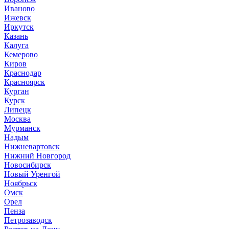
Иваново
Ижевск
Иркутск
Казань
Калуга
Кемерово
Киров
Краснодар
Красноярск
Курган
Курск
Липецк
Москва
Мурманск
Надым
Нижневартовск
Нижний Новгород
Новосибирск
Новый Уренгой
Ноябрьск
Омск
Орел
Пенза
Петрозаводск