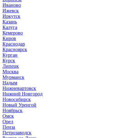
Иваново
Ижевск
Иркутск
Казань
Калуга
Кемерово
Киров
Краснодар
Красноярск
Курган
Курск
Липецк
Москва
Мурманск
Надым
Нижневартовск
Нижний Новгород
Новосибирск
Новый Уренгой
Ноябрьск
Омск
Орел
Пенза
Петрозаводск