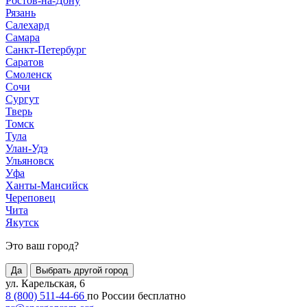
Ростов-на-Дону
Рязань
Салехард
Самара
Санкт-Петербург
Саратов
Смоленск
Сочи
Сургут
Тверь
Томск
Тула
Улан-Удэ
Ульяновск
Уфа
Ханты-Мансийск
Череповец
Чита
Якутск
Это ваш город?
Да
Выбрать другой город
ул. Карельская, 6
8 (800) 511-44-66
по России бесплатно