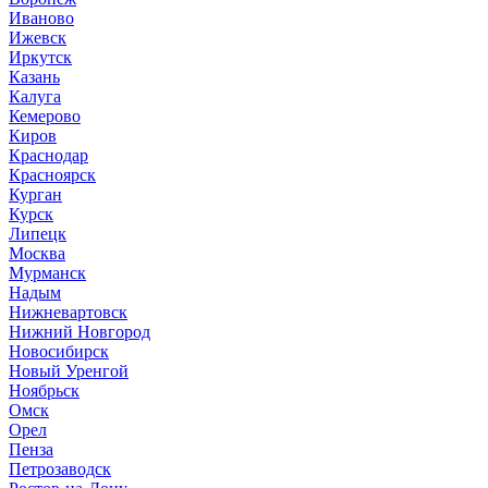
Иваново
Ижевск
Иркутск
Казань
Калуга
Кемерово
Киров
Краснодар
Красноярск
Курган
Курск
Липецк
Москва
Мурманск
Надым
Нижневартовск
Нижний Новгород
Новосибирск
Новый Уренгой
Ноябрьск
Омск
Орел
Пенза
Петрозаводск