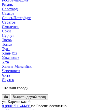
Ростов-на-Дону
Рязань
Салехард
Самара
Санкт-Петербург
Саратов
Смоленск
Сочи
Сургут
Тверь
Томск
Тула
Улан-Удэ
Ульяновск
Уфа
Ханты-Мансийск
Череповец
Чита
Якутск
Это ваш город?
Да
Выбрать другой город
ул. Карельская, 6
8 (800) 511-44-66
по России бесплатно