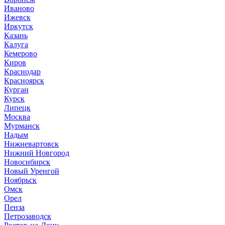
Иваново
Ижевск
Иркутск
Казань
Калуга
Кемерово
Киров
Краснодар
Красноярск
Курган
Курск
Липецк
Москва
Мурманск
Надым
Нижневартовск
Нижний Новгород
Новосибирск
Новый Уренгой
Ноябрьск
Омск
Орел
Пенза
Петрозаводск