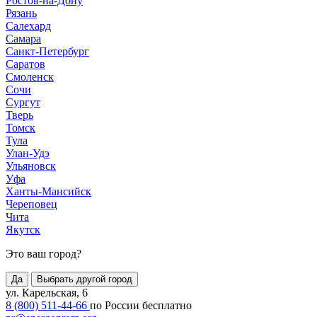
Ростов-на-Дону
Рязань
Салехард
Самара
Санкт-Петербург
Саратов
Смоленск
Сочи
Сургут
Тверь
Томск
Тула
Улан-Удэ
Ульяновск
Уфа
Ханты-Мансийск
Череповец
Чита
Якутск
Это ваш город?
Да
Выбрать другой город
ул. Карельская, 6
8 (800) 511-44-66
по России бесплатно