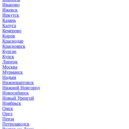
Иваново
Ижевск
Иркутск
Казань
Калуга
Кемерово
Киров
Краснодар
Красноярск
Курган
Курск
Липецк
Москва
Мурманск
Надым
Нижневартовск
Нижний Новгород
Новосибирск
Новый Уренгой
Ноябрьск
Омск
Орел
Пенза
Петрозаводск